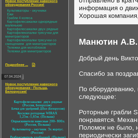
отправлено в крат
Новое поступление навесного
оборудования Россия!
информация о движ
Культиваторы - окучники
Хорошая компания,
Ежи
Грабли 4 колеса
Картофелесажалки однорядные
маленькие
Картофелесажалки двух рядные
Картофелекопалки трясучки для
минитракторов
Манютин А.В.
Картофелекопалки трясучки со
смещением для минитракторов
Тележки для мотоблоков
Тележки для минитракторов
Добрый день Викто
Подробнее ...
Спасибо за поздра
07.04.2024
Новое поступление навесного
По оборудованию, к
оборудования - Польша,
Белоруссия!
следующее:
Картофелесажалки двух рядные
(Россия,
Белоруссия)
Бачки для удобрений ДПол (Белоруссия)
Роторные грабли ST
Косилки роторные WIRAX
1,25м.-1,65м. (Польша)
понравятся. Механ
Опрыскиватели навесные 200- 800л.
(Россия, Польша)
Поломок не было, 
Культиватор - окучник 3х корпус.
(Россия)
периодически заги
Разбрасыватель удобрений (Польша)