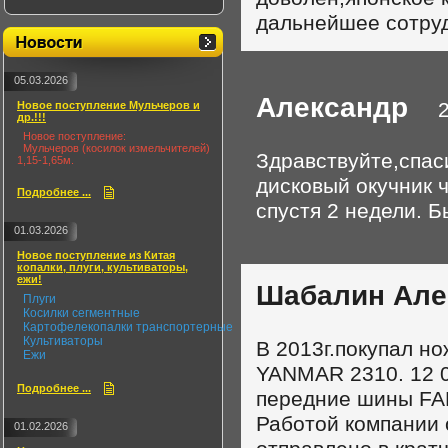
дальнейшее сотруд
05.03.2026
Александр
20.
Новое поступление Мульчеров и
др.!!!
Новое поступление:
Мульчеров (косилок измельчителей)
Здравствуйте,спас
1,15-1,65м.
дисковый окучник ч
Подробнее ...
спустя 2 недели. 
01.03.2026
Новое поступление из Китая
копалки, плуги, культиваторы,
ежи!
Шабалин Але
Плуги
Косилки сегментные
Картофелекопалки транспортерные
Культиваторы
В 2013г.покупал но
Ежи
YANMAR 2310. 12 0
Подробнее ...
передние шины FA
Работой компании 
01.02.2026