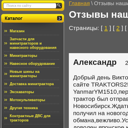
Главная
\ Отзывы наши
Отзывы наш
Страницы: [
1
] [
2
] 
Магазин
Запчасти для
минитракторов и
навесного оборудования
Минитракторы
Александр
20.
Навесное оборудование
Новые шины на
минитракторы
Добрый день Викто
сайте TRAKTORS25
Доставка минитрактора
YanmarYM1510,пере
Экскаваторы
трактор был отпра
Мотокультиваторы
Новосибирск.Ждать
Другая техника
получил на нового
Контрактные ДВС для
обмана,вежливо.Ус
тракторов
доволен,японское 